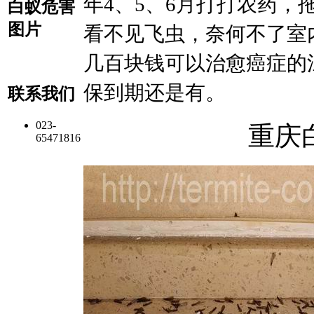
年
4
、
5
、
6
月打打农药，
白蚁危害
图片
看不见飞虫，奈何不了室
几百块钱可以治愈癌症的
保到期还是有。
联系我们
023-
重庆
65471816